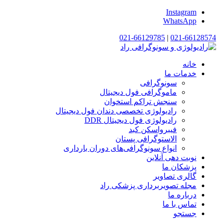
Instagram
WhatsApp
021-66129785
|
021-66128574
خانه
خدمات ما
سونوگرافی
ماموگرافی فول دیجیتال
سنجش تراکم استخوان
رادیولوژی تخصصی دندان فول دیجیتال
رادیولوژی فول دیجیتال DDR
فیبرواسکن کبد
الاستوگرافی پستان
انواع سونوگرافی‌های دوران بارداری
نوبت دهی آنلاین
پزشکان ما
گالری تصاویر
مجله تصویربرداری پزشکی راد
درباره ما
تماس با ما
جستجو