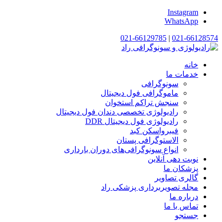
Instagram
WhatsApp
021-66129785
|
021-66128574
خانه
خدمات ما
سونوگرافی
ماموگرافی فول دیجیتال
سنجش تراکم استخوان
رادیولوژی تخصصی دندان فول دیجیتال
رادیولوژی فول دیجیتال DDR
فیبرواسکن کبد
الاستوگرافی پستان
انواع سونوگرافی‌های دوران بارداری
نوبت دهی آنلاین
پزشکان ما
گالری تصاویر
مجله تصویربرداری پزشکی راد
درباره ما
تماس با ما
جستجو