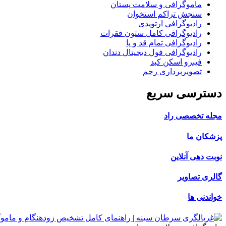
ماموگرافی و سلامت پستان
سنجش تراکم استخوان
رادیوگرافی ارتوپدی
رادیوگرافی کامل ستون فقرات
رادیوگرافی تمام قد و پا
رادیوگرافی فول دیجیتال دندان
فیبرو اسکن کبد
تصویربرداری رحم
دسترسی سریع
مجله تخصصی راد
پزشکان ما
نوبت دهی آنلاین
گالری تصاویر
خواندنی ها