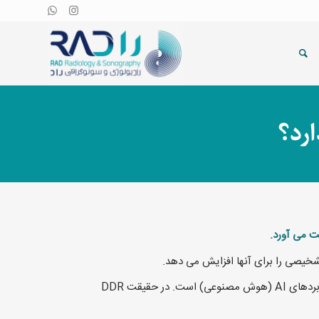
این سری حرکات را می توان با قابلیت پردازش تصویر پیشرفته DDR مورد تجزیه و تحلیل و کمیت قرار داد. DDR بستر امیدوارکننده ای برای کاربردهای AI (هوش مصنوعی) است. در حقیقت DDR