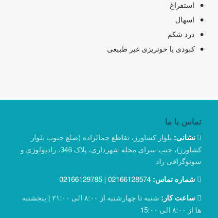
استفراغ
اسهال
درد شکم
کبودی یا خونریزی غیر طبیعی
تماس با ما
نشانی:
بلوار کشاورز، تقاطع جمالزاده (ضلع جنوب بلوار
کشاورز)، جنب سرای محله شهرداری، پلاک 346، رادیولوژی و
سونوگرافی راد
شماره تماس:
02166128574
|
02166129785
ساعت کار:
شنبه تا چهارشنبه از ۸:۰۰ الی ۲۱:۰۰ | پنجشنبه
ها از ۸:۰۰ الی 15:۰۰