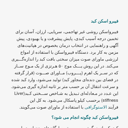
فيبرو اسكن كبد
فیبرواسکن روشی غیر تهاجمی، سرپایی، ارزان، آسان برای
تخمین درجه آسیب کبدی، پایش پیشرفت و یا بهبودی، پیش
آگهی و راهنمایی در انتخاب درمان بخصوص در هپاتیت‌های
مزمن به کار برد. دستگاه فیبرواسکن با استفاده از امواج
لرزشی ماورای صوت میزان سختی بافت کبد را اندازه‌گـــیری
می‌کند. در این روش یــــک موج ۵۰ هـرتزی از یک مـوج ســاز
که در ســر یک اهرم (پــــروب) مــاورای صـــوت (قرار گرفته
در فضای بین دنده‌ای مجاور کبد) تولید می‌شود، وارد کبد شده
و سرعت انتقال آن بر حسب متر بر ثانیه اندازه گیری می‌شود.
این عـدد در مـعادله‌ای تـبدیل به شـاخص ســـختی کـبد(Liver
stiffness) برحسب کیلو پاسکال می‌شود. به کل این
فرآیند
الاستوگرافی
با استفاده از ماورای صوت می‌گویند.
فیبرواسکن کبد چگونه انجام می شود؟
کبد یکی از بزرگ‌ ترین و مهم‌ ترین ارگان‌های بدن است. این