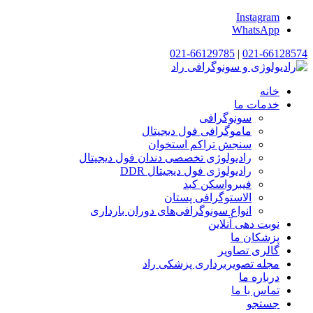
Instagram
WhatsApp
021-66129785
|
021-66128574
خانه
خدمات ما
سونوگرافی
ماموگرافی فول دیجیتال
سنجش تراکم استخوان
رادیولوژی تخصصی دندان فول دیجیتال
رادیولوژی فول دیجیتال DDR
فیبرواسکن کبد
الاستوگرافی پستان
انواع سونوگرافی‌های دوران بارداری
نوبت دهی آنلاین
پزشکان ما
گالری تصاویر
مجله تصویربرداری پزشکی راد
درباره ما
تماس با ما
جستجو