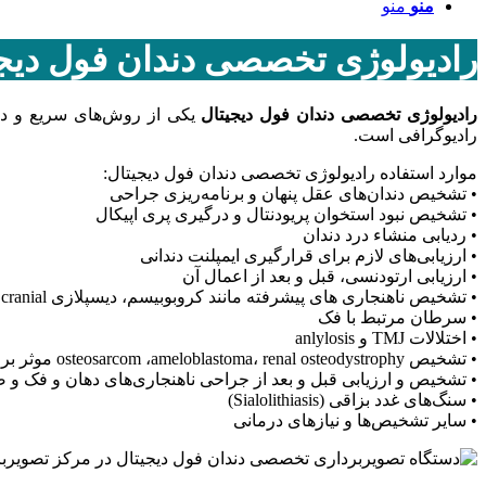
منو
منو
رادیولوژی تخصصی دندان فول دیج
رادیولوژی تخصصی دندان فول دیجیتال
یکی از روش‌های سریع و دقیق
رادیوگرافی است.
موارد استفاده رادیولوژی تخصصی دندان فول دیجیتال:
• تشخیص دندان‌های عقل پنهان و برنامه‌ریزی جراحی
• تشخیص نبود استخوان پریودنتال و درگیری پری اپیکال
• ردیابی منشاء درد دندان
• ارزیابی‌های لازم برای قرارگیری ایمپلنت دندانی
• ارزیابی ارتودنسی، قبل و بعد از اعمال آن
• تشخیص ناهنجاری های پیشرفته مانند کروبوبیسم، دیسپلازی cleido cranial
• سرطان مرتبط با فک
• اختلالات TMJ و anlylosis
• تشخیص osteosarcom ،ameloblastoma، renal osteodystrophy موثر بر فک‌ها و hypophosphatemia
• تشخیص و ارزیابی قبل و بعد از جراحی ناهنجاری‌های دهان و فک و صورت برای مثال 
• سنگ‌های غدد بزاقی (Sialolithiasis)
• سایر تشخیص‌ها و نیازهای درمانی