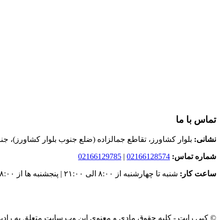
تماس با ما
نشانی:
بلوار کشاورز، تقاطع جمالزاده (ضلع جنوب بلوار کشاورز)، جنب سرای محله شهرداری
شماره تماس:
02166128574
|
02166129785
ساعت کار:
شنبه تا چهارشنبه از ۸:۰۰ الی ۲۱:۰۰ | پنجشنبه ها از ۸:۰۰ الی 15:۰۰
© کپی رایت - کلیه حقوق مادی و معنوی این وب سایت متعلق به رادی