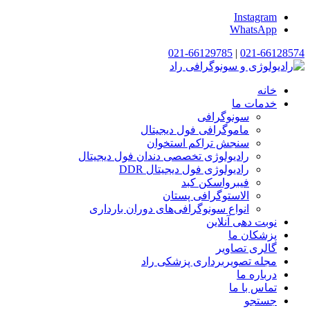
Instagram
WhatsApp
021-66129785
|
021-66128574
خانه
خدمات ما
سونوگرافی
ماموگرافی فول دیجیتال
سنجش تراکم استخوان
رادیولوژی تخصصی دندان فول دیجیتال
رادیولوژی فول دیجیتال DDR
فیبرواسکن کبد
الاستوگرافی پستان
انواع سونوگرافی‌های دوران بارداری
نوبت دهی آنلاین
پزشکان ما
گالری تصاویر
مجله تصویربرداری پزشکی راد
درباره ما
تماس با ما
جستجو