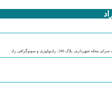
اد
 پلاک 346، رادیولوژی و سونوگرافی راد